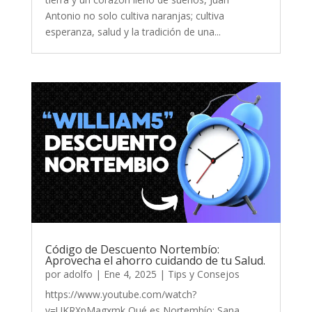
Antonio no solo cultiva naranjas; cultiva
esperanza, salud y la tradición de una...
Código de Descuento Nortembío:
Aprovecha el ahorro cuidando de tu Salud.
por
adolfo
|
Ene 4, 2025
|
Tips y Consejos
https://www.youtube.com/watch?
v=UKRXpMagxmk Qué es Nortembío: Sana