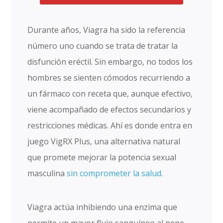
original ✓ Envío discreto y
seguro ✓ Garantía directa del
Durante años, Viagra ha sido la referencia
fabricante Haz clic abajo para
número uno cuando se trata de tratar la
aplicar tu descuento.
disfunción eréctil. Sin embargo, no todos los
hombres se sienten cómodos recurriendo a
un fármaco con receta que, aunque efectivo,
viene acompañado de efectos secundarios y
restricciones médicas. Ahí es donde entra en
juego VigRX Plus, una alternativa natural
que promete mejorar la potencia sexual
masculina
sin comprometer la salud
.
Viagra actúa inhibiendo una enzima que