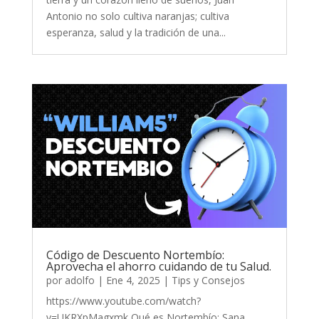
Antonio no solo cultiva naranjas; cultiva
esperanza, salud y la tradición de una...
Código de Descuento Nortembío:
Aprovecha el ahorro cuidando de tu Salud.
por
adolfo
|
Ene 4, 2025
|
Tips y Consejos
https://www.youtube.com/watch?
v=UKRXpMagxmk Qué es Nortembío: Sana